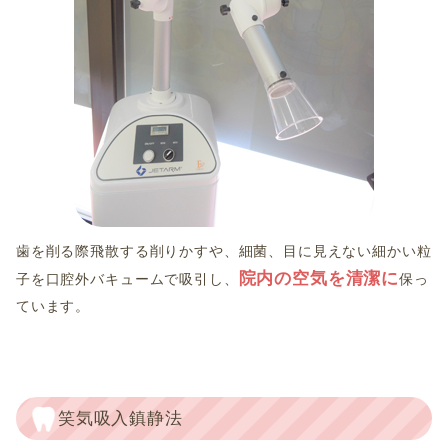
歯を削る際飛散する削りかすや、細菌、目に見えない細かい粒
院内の空気を清潔に
子を口腔外バキュームで吸引し、
保っ
ています。
笑気吸入鎮静法